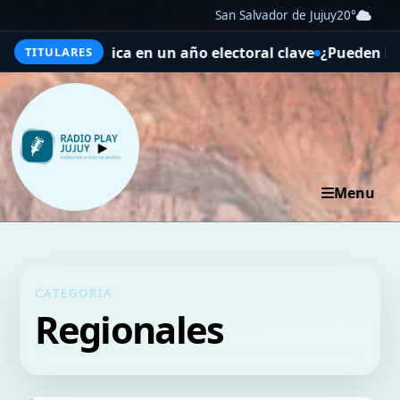
San Salvador de Jujuy
20°
en un año electoral clave
¿Pueden los robots salvar a u
TITULARES
Menu
CATEGORIA
Regionales