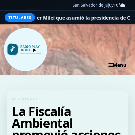
San Salvador de Jujuy
10°
 de Javier Milei que asumió la presidencia de Colombia
D
TITULARES
Menu
REGIONALES
La Fiscalía
Ambiental
promovió acciones