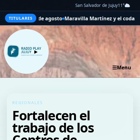
San Salvador de Jujuy
11°
nes 10 de agosto
Maravilla Martínez y el codazo que last
TITULARES
Menu
REGIONALES
Fortalecen el
trabajo de los
Centros de