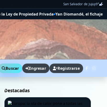
San Salvador de Jujuy
9°
piedad Privada
Yan Diomandé, el fichaje más caro de la h
Buscar
Ingresar
Registrarse
Destacadas