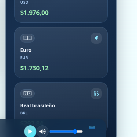
USD
$1.976,00
🇪🇺
Euro
EUR
$1.730,12
🇧🇷
Real brasileño
BRL
$292,84