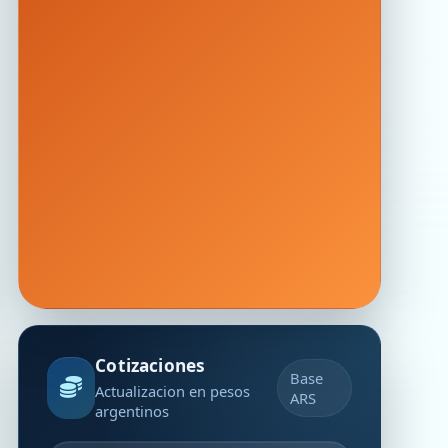
Cotizaciones
Base
Actualizacion en pesos
ARS
argentinos