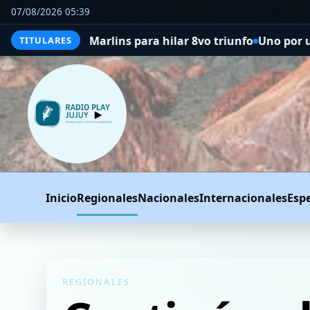
07/08/2026 05:39
a Marlins para hilar 8vo triunfo
Uno por uno, qué senado
TITULARES
Inicio
Regionales
Nacionales
Internacionales
Esp
REGIONALES