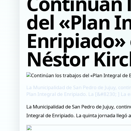
Continúan l
del «Plan I
Enripiado» 
Néstor Kir
La Municipalidad de San Pedro de Jujuy, cont
Plan Integral de Enripiado. La [&#8230; ] La 
La Municipalidad de San Pedro de Jujuy, contin
Integral de Enripiado. La quinta jornada llegó a