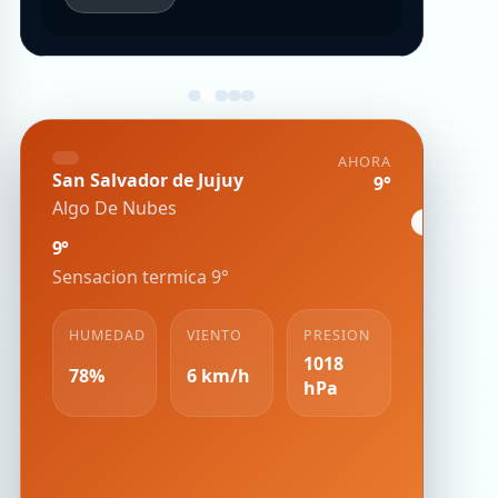
AHORA
San Salvador de Jujuy
9°
Algo De Nubes
9°
Sensacion termica 9°
HUMEDAD
VIENTO
PRESION
1018
78%
6 km/h
hPa