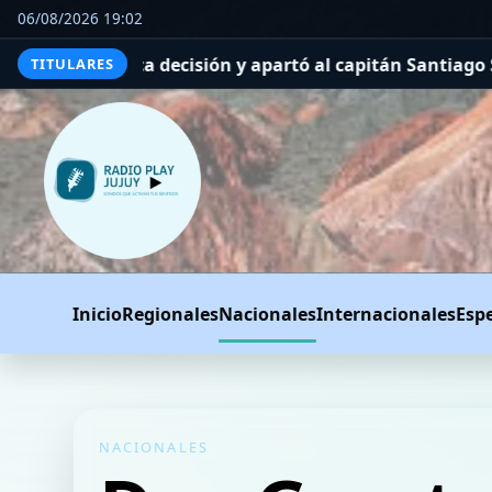
06/08/2026 19:02
artó al capitán Santiago Sosa del plantel
Crisis en la F
TITULARES
Inicio
Regionales
Nacionales
Internacionales
Esp
NACIONALES