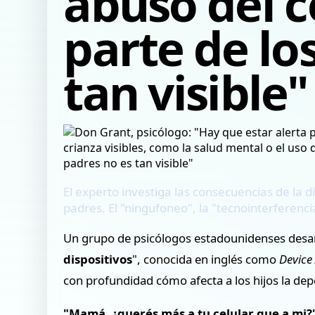
abuso del c
parte de lo
tan visible"
El experto investiga las consecuencias de la di
padres. El "ningufoneo", la "tecnointerferenci
Un grupo de psicólogos estadounidenses desar
dispositivos
", conocida en inglés como
Device
con profundidad cómo afecta a los hijos la dep
"Mamá, ¿querés más a tu celular que a mi?