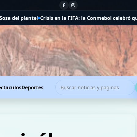
IFA: la Conmebol celebró que Gianni Infantino frenara s
ectaculos
Deportes