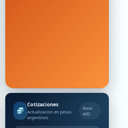
Cotizaciones
Base
Actualizacion en pesos
ARS
argentinos