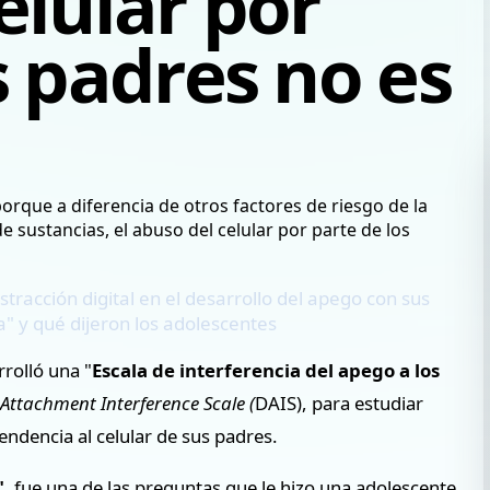
elular por
s padres no es
stracción digital en el desarrollo del apego con sus
a" y qué dijeron los adolescentes
rolló una "
Escala de interferencia del apego a los
 Attachment Interference Scale (
DAIS), para estudiar
endencia al celular de sus padres.
"
, fue una de las preguntas que le hizo una adolescente