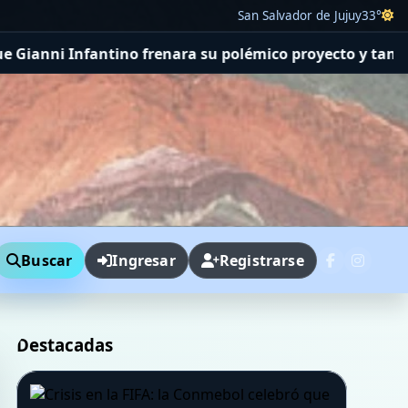
San Salvador de Jujuy
33°
u polémico proyecto y también le marcó la cancha
Rating 
Buscar
Ingresar
Registrarse
Destacadas