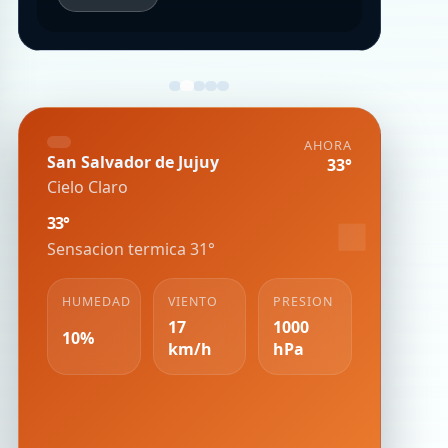
AHORA
San Salvador de Jujuy
33°
Cielo Claro
33°
Sensacion termica 31°
HUMEDAD
VIENTO
PRESION
17
1000
10%
km/h
hPa