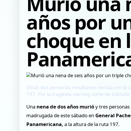
Murió una 
años por un
choque en 
Panameric
Otras dos personas resultaron heridas en la col
197. Por la tragedia vial hay corte de tránsit
Una
nena de dos años murió
y tres personas
madrugada de este sábado en
General Pache
Panamericana,
a la altura de la ruta 197.