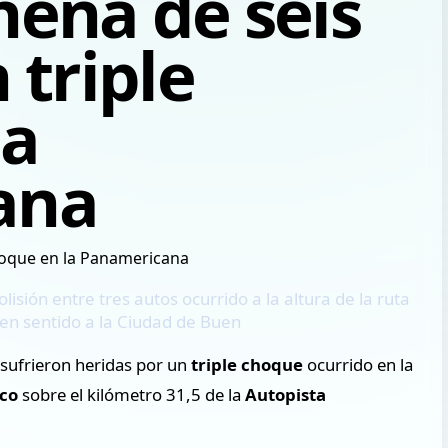
nena de seis
 triple
la
ana
isión entre tres autos ocurrido a la altura de la ruta
o en sentido a la Ciudad de Buen
 sufrieron heridas por un
triple choque
ocurrido en la
co
sobre el kilómetro 31,5 de la
Autopista