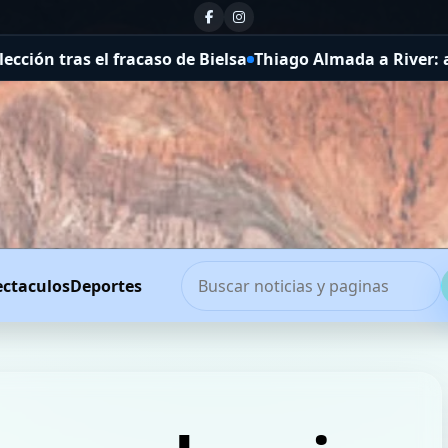
acaso de Bielsa
Thiago Almada a River: acuerdo total co
ectaculos
Deportes