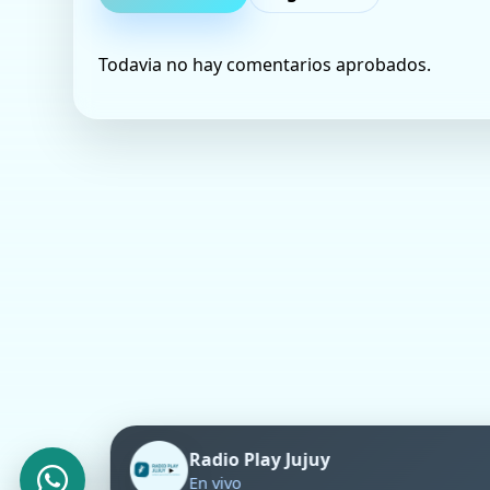
Todavia no hay comentarios aprobados.
Radio Play Jujuy
×
En línea
¡Hola! Estamos felices de verte
acá.
Radio Play Jujuy
En vivo