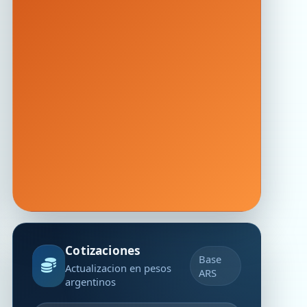
Cotizaciones
Base
Actualizacion en pesos
ARS
argentinos