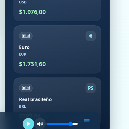
USD
$1.976,00
🇪🇺
Euro
EUR
$1.731,60
🇧🇷
Real brasileño
BRL
$293,04