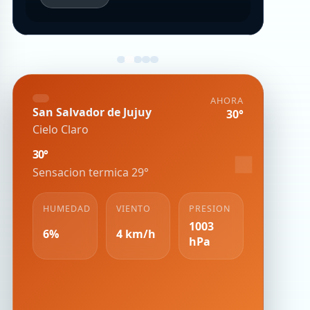
AHORA
San Salvador de Jujuy
30°
Cielo Claro
30°
Sensacion termica 29°
HUMEDAD
VIENTO
PRESION
1003
6%
4 km/h
hPa