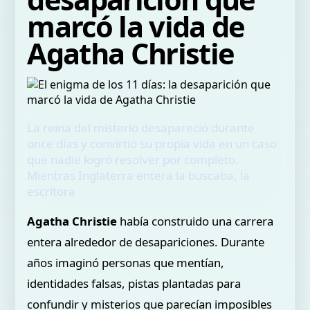
marcó la vida de
Agatha Christie
La reina del misterio desapareció durante
once días y convirtió su propia vida en un caso
que nadie logró resolver por completo.
Mientras Inglaterra entera la buscaba, la
escritora
Agatha Christie
había construido una carrera
entera alrededor de desapariciones. Durante
años imaginó personas que mentían,
identidades falsas, pistas plantadas para
confundir y misterios que parecían imposibles