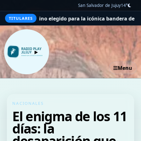
San Salvador de Jujuy
14°
egido para la icónica bandera de las Malvinas
El container 
TITULARES
Menu
NACIONALES
El enigma de los 11
días: la
desaparición que