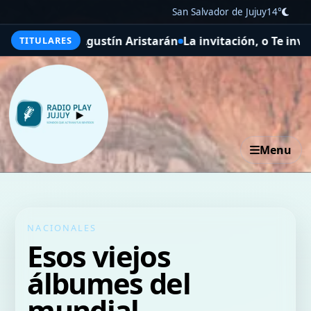
San Salvador de Jujuy
14°
i y Agustín Aristarán
La invitación, o Te invito a mi fies
TITULARES
Menu
NACIONALES
Esos viejos
álbumes del
mundial