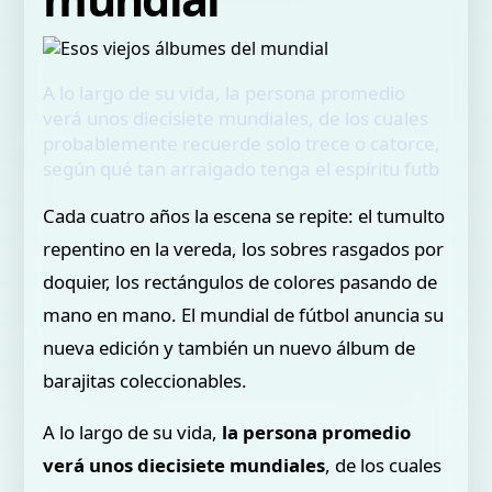
A lo largo de su vida, la persona promedio
verá unos diecisiete mundiales, de los cuales
probablemente recuerde solo trece o catorce,
según qué tan arraigado tenga el espíritu futb
Cada cuatro años la escena se repite: el tumulto
repentino en la vereda, los sobres rasgados por
doquier, los rectángulos de colores pasando de
mano en mano. El mundial de fútbol anuncia su
nueva edición y también un nuevo álbum de
barajitas coleccionables.
A lo largo de su vida,
la persona promedio
verá unos diecisiete mundiales
, de los cuales