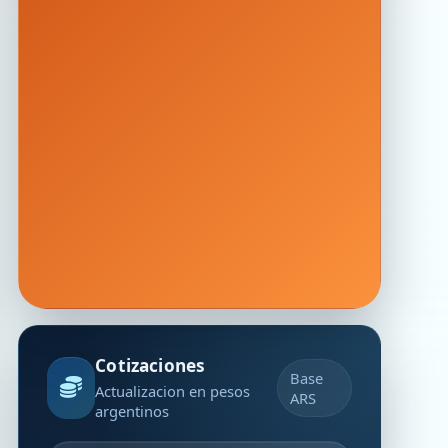
Cotizaciones
Base
Actualizacion en pesos
ARS
argentinos