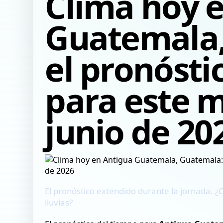
Clima hoy 
Guatemala,
el pronósti
para este m
junio de 20
El pronóstico extendido durante la jornada. ¿C
lluvias?