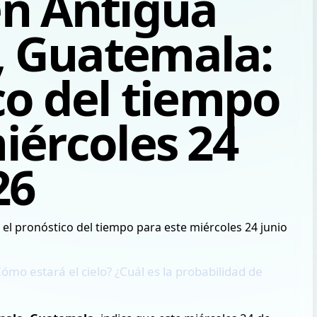
en Antigua
 Guatemala:
co del tiempo
iércoles 24
26
ómo estará el cielo? ¿Cuál es la probabilidad de