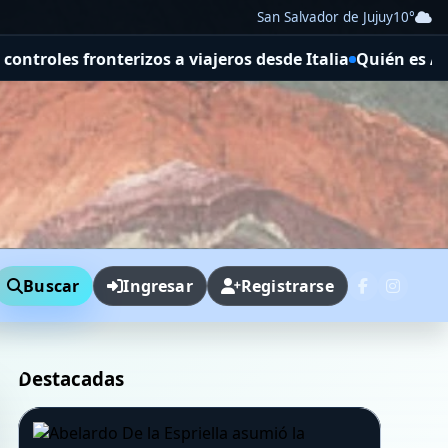
San Salvador de Jujuy
10°
s a viajeros desde Italia
Quién es Abelardo De la Espriel
Buscar
Ingresar
Registrarse
Destacadas