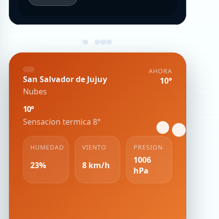
AHORA
San Salvador de Jujuy
10°
Nubes
10°
Sensacion termica 8°
HUMEDAD
VIENTO
PRESION
1006
23%
8 km/h
hPa