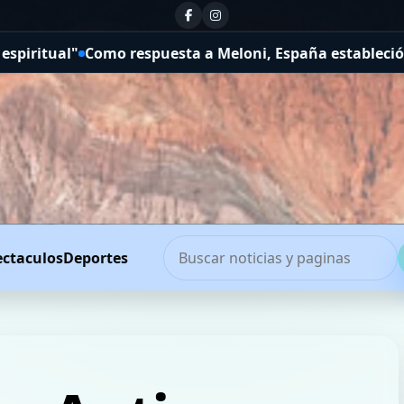
spuesta a Meloni, España estableció controles fronterizo
ectaculos
Deportes