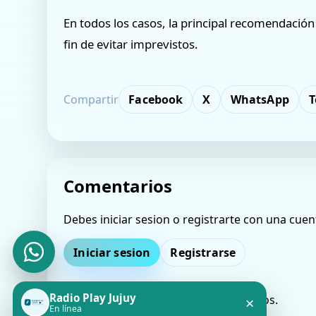
En todos los casos, la principal recomendación 
fin de evitar imprevistos.
Compartir
Facebook
X
WhatsApp
T
Comentarios
Debes iniciar sesion o registrarte con una cuen
Iniciar sesion
Registrarse
Radio Play Jujuy
Todavia no hay comentarios aprobados.
×
En línea