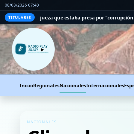
08/08/2026 07:40
eza que estaba presa por "corrupción espiritual"
Como re
TITULARES
Inicio
Regionales
Nacionales
Internacionales
Esp
NACIONALES