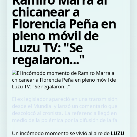
chicanear a
Florencia Peña en
pleno móvil de
Luzu TV: "Se
regalaron..."
El ex legislador apareció en una transmisión
desde el Mundial y lanzó un comentario que
descolocó al cronista. La referencia llegó en
medio de la polémica por la difusión de la fal
Un incómodo momento se vivió al aire de
LUZU