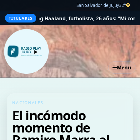
San Salvador de Jujuy
32°
ha
Erling Haaland, futbolista, 26 años: “Mi comida favor
TITULARES
Menu
NACIONALES
El incómodo
momento de
Ramiro Marra al