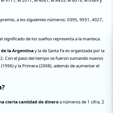
l 9171, el 2017, el 4061, el 8433, el 6019, el 0589 y
0° premio, a los siguientes números: 0395, 9931, 4027,
el significado de los sueños representa a la manteca.
r de la Argentina
y la de Santa Fe es organizada por la
982. Con el paso del tiempo se fueron sumando nuevos
a (1996) y la Primera (2008), además de aumentar el
a?
na cierta cantidad de dinero
a números de 1 cifra, 2