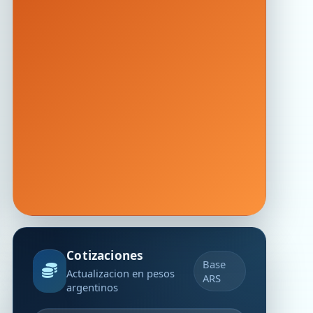
Cotizaciones
Base
Actualizacion en pesos
ARS
argentinos