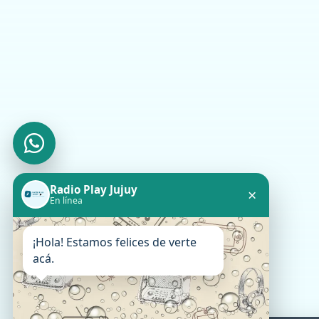
Radio Play Jujuy
×
En línea
¡Hola! Estamos felices de verte
acá.