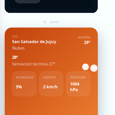
AHORA
San Salvador de Jujuy
28°
Nubes
28°
Sensacion termica 27°
HUMEDAD
VIENTO
PRESION
1004
5%
2 km/h
hPa