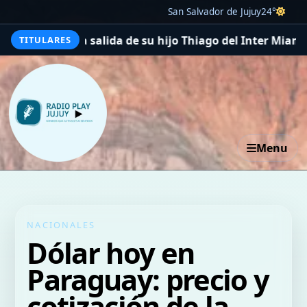
San Salvador de Jujuy
24°
 de la salida de su hijo Thiago del Inter Miami a La Mas
TITULARES
Menu
NACIONALES
Dólar hoy en
Paraguay: precio y
cotización de la