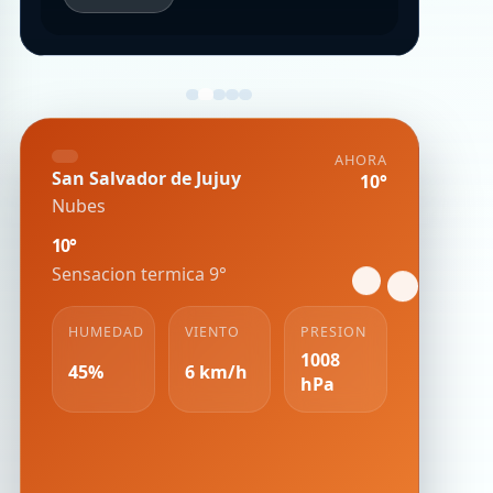
AHORA
San Salvador de Jujuy
10°
Nubes
10°
Sensacion termica 9°
HUMEDAD
VIENTO
PRESION
1008
45%
6 km/h
hPa