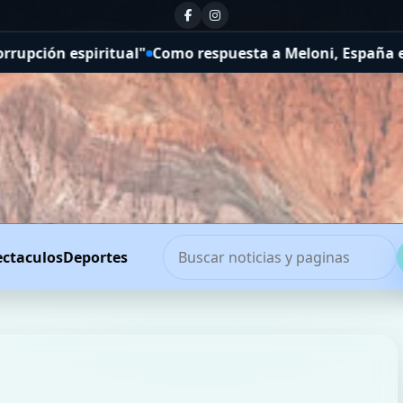
o respuesta a Meloni, España estableció controles fronte
ectaculos
Deportes