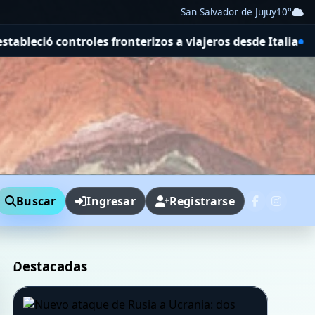
San Salvador de Jujuy
10°
rizos a viajeros desde Italia
Quién es Abelardo De la Es
Buscar
Ingresar
Registrarse
Destacadas