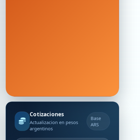
Cotizaciones
Base
Actualizacion en pesos
ARS
argentinos