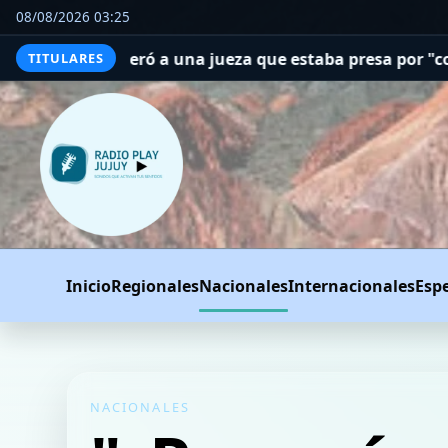
08/08/2026 03:25
a jueza que estaba presa por "corrupción espiritual"
Com
TITULARES
Inicio
Regionales
Nacionales
Internacionales
Esp
NACIONALES