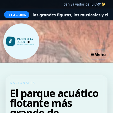
San Salvador de Jujuy
9°
 las grandes figuras, los musicales y el recuerdo de Luis 
TITULARES
Menu
NACIONALES
El parque acuático
flotante más
grande de