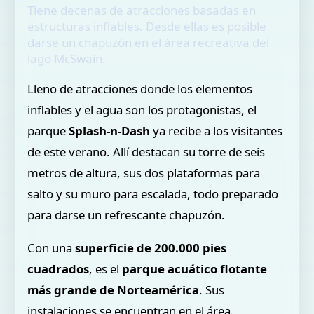
Tiene decenas de atracciones basadas en
estructuras inflables. Desde ellas es posible
darse un chapuzón en el área recreativa del
lago McSwain.
Lleno de atracciones donde los elementos
inflables y el agua son los protagonistas, el
parque
Splash-n-Dash
ya recibe a los visitantes
de este verano. Allí destacan su torre de seis
metros de altura, sus dos plataformas para
salto y su muro para escalada, todo preparado
para darse un refrescante chapuzón.
Con una
superficie de 200.000 pies
cuadrados
, es el
parque acuático flotante
más grande de Norteamérica
. Sus
instalaciones se encuentran en el área