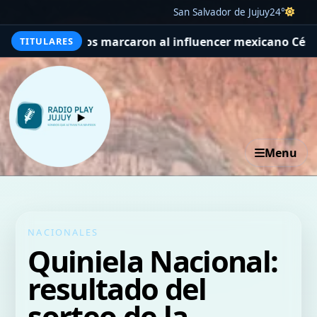
San Salvador de Jujuy
24°
sicarios marcaron al influencer mexicano César Gastélu
TITULARES
Menu
NACIONALES
Quiniela Nacional:
resultado del
sorteo de la