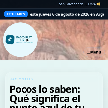
San Salvador de Jujuy
24°
g este jueves 6 de agosto de 2026 en Argentina
La tajante
TITULARES
Menu
NACIONALES
Pocos lo saben:
Qué significa el
punto azul de tu