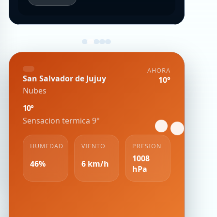
AHORA
San Salvador de Jujuy
10°
Nubes
10°
Sensacion termica 9°
HUMEDAD
VIENTO
PRESION
1008
46%
6 km/h
hPa