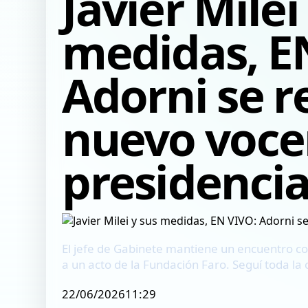
Javier Milei
medidas, E
Adorni se r
nuevo voce
presidencia
El jefe de Gabinete mantiene un encuentro co
a un acto de la Fundación Faro. Seguí toda la
22/06/202611:29