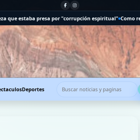
presa por "corrupción espiritual"
Como respuesta a Melon
ectaculos
Deportes