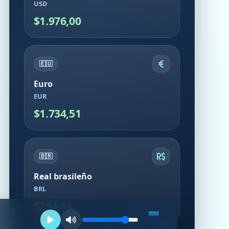
USD
$1.976,00
🇪🇺
Euro
EUR
$1.734,51
🇧🇷
Real brasileño
BRL
$294,14