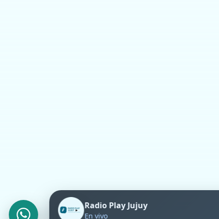
Radio Play Jujuy
×
En línea
¡Hola! Estamos felices de verte
acá.
Radio Play Jujuy
En vivo