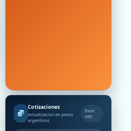
Cotizaciones
Base
Actualizacion en pesos
ARS
argentinos