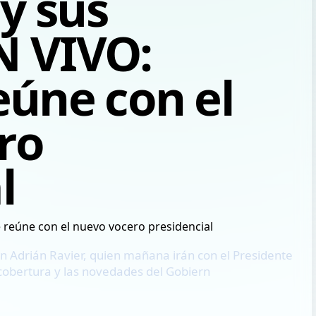
 y sus
N VIVO:
eúne con el
ro
l
n Adrián Ravier, quien mañana irán con el Presidente
 cobertura y las novedades del Gobiern