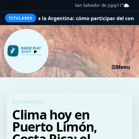
San Salvador de Jujuy
11°
XIV a la Argentina: cómo participar del concurso
De Plim 
TITULARES
Menu
NACIONALES
Clima hoy en
Puerto Limón,
Costa Rica: el