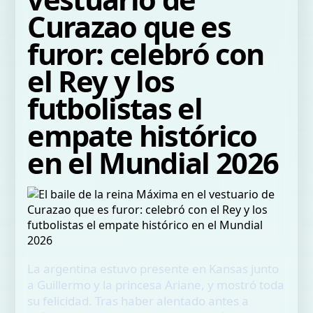
Curazao que es
furor: celebró con
el Rey y los
futbolistas el
empate histórico
en el Mundial 2026
La argentina estuvo presente en Kansas junto
a Guillermo y la princesa Ariane, y mostró toda
su felicidad. Tras haber alentado antes a