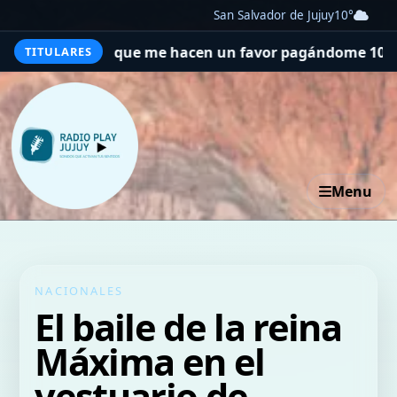
San Salvador de Jujuy
10°
ensan que me hacen un favor pagándome 10 euros la hora,
TITULARES
Menu
NACIONALES
El baile de la reina
Máxima en el
vestuario de