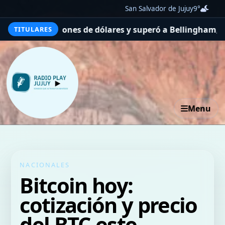
San Salvador de Jujuy
9°
60 millones de dólares y superó a Bellingham, Bale y Cri
TITULARES
Menu
NACIONALES
Bitcoin hoy:
cotización y precio
del BTC este