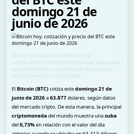
domingo 21 de
junio de 2026
El valor actualizado del Bitcoin y la
comparación con la jornada previa. Las claves
para entender la volatilidad de la principal
criptomoneda en el mercado.
El
Bitcoin (BTC)
cotiza este
domingo 21 de
junio de 2026
a
63.877
dolares, según datos
del mercado cripto. De esta manera, la principal
criptomoneda
del mundo muestra una
suba
del
0,73%
en relación con el valor del día
anterior, cuando se ubicaba en 63.413 dólares.