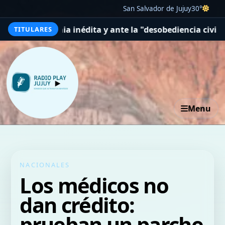
San Salvador de Jujuy
30°
nédita y ante la "desobediencia civil" que lidera Gustav
TITULARES
Menu
NACIONALES
Los médicos no
dan crédito:
prueban un parche