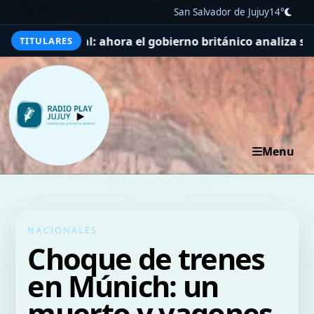
San Salvador de Jujuy
14°
eal: ahora el gobierno británico analiza si abre una inv
TITULARES
Menu
NACIONALES
Choque de trenes
en Múnich: un
muerto y vagones