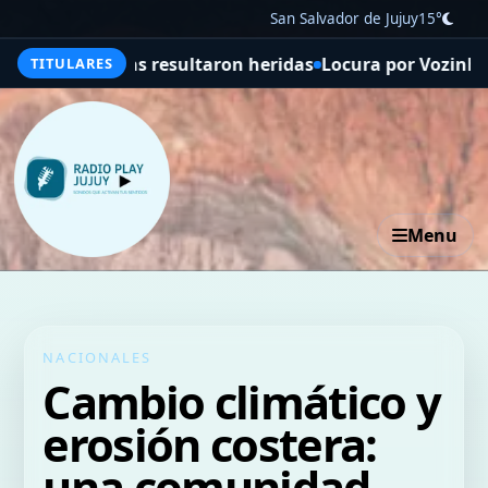
San Salvador de Jujuy
15°
on heridas
Locura por Vozinha en Colo Colo: miles de hin
TITULARES
Menu
NACIONALES
Cambio climático y
erosión costera:
una comunidad