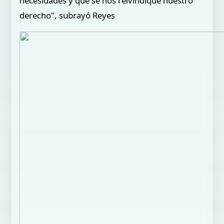
necesidades y que se nos reivindique nuestro
derecho", subrayó Reyes