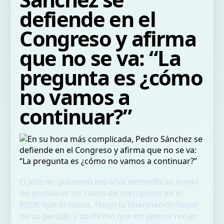
defiende en el
Congreso y afirma
que no se va: “La
pregunta es ¿cómo
no vamos a
continuar?”
El jefe de gobierno español defendió su modo
de gestionar los casos de corrupción en el
PSOE que él lidera. Negó la financiación ilegal
de su partido y confirmó que no piensa renun