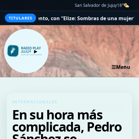
San Salvador de Jujuy
18°
, con “Elize: Sombras de una mujer” a la cabeza
Lo más v
TITULARES
Menu
INTERNACIONALES
En su hora más
complicada, Pedro
Sánchez se