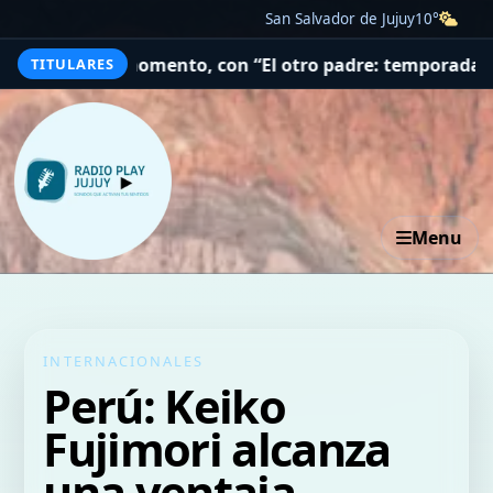
San Salvador de Jujuy
10°
 momento, con “El otro padre: temporada 1” a la cabeza
L
TITULARES
Menu
INTERNACIONALES
Perú: Keiko
Fujimori alcanza
una ventaja