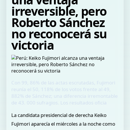
irreversible, pero
Roberto Sánchez
no reconocerá su
victoria
Con 99, 86% de las actas escrutadas, Fujimori
reunía el 50, 118% de los votos frente al 49,
882% de Sánchez; una diferencia irremontable
de 43. 000 sufragios. Los resultados oficia
La candidata presidencial de derecha Keiko
Fujimori aparecía el miércoles a la noche como