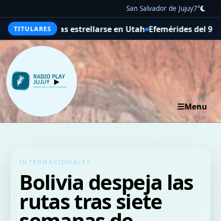
San Salvador de Jujuy
7°
, tras estrellarse en Utah
Efemérides del 9 de agosto
Ma
TITULARES
Menu
INTERNACIONALES
Bolivia despeja las
rutas tras siete
semanas de