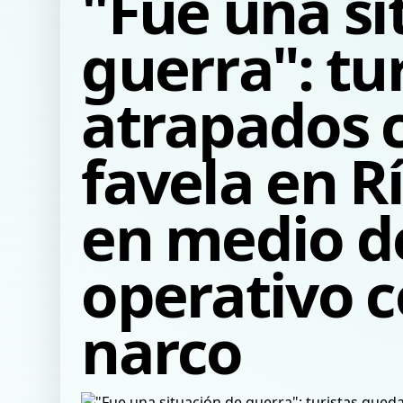
"Fue una si
guerra": tu
atrapados 
favela en R
en medio d
operativo c
narco