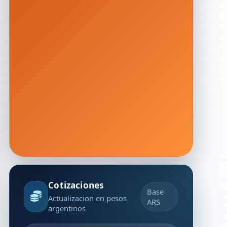
Cotizaciones
Base
Actualizacion en pesos
ARS
argentinos