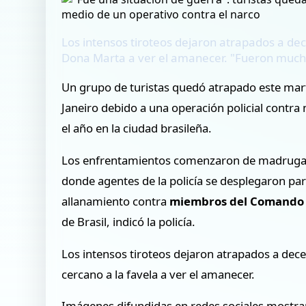
Los intensos tiroteos dejaron atrapados a d
Dona Marta a ver el amanecer. "Fueron mucho
Un grupo de turistas quedó atrapado este mart
Janeiro debido a una operación policial contra 
el año en la ciudad brasileña.
Los enfrentamientos comenzaron de madruga
donde agentes de la policía se desplegaron pa
allanamiento contra
miembros del Comando
de Brasil, indicó la policía.
Los intensos tiroteos dejaron atrapados a de
cercano a la favela a ver el amanecer.
Imágenes difundidas en redes sociales mostr