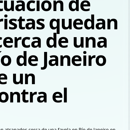
tuación de
ristas quedan
cerca de una
ío de Janeiro
e un
ontra el