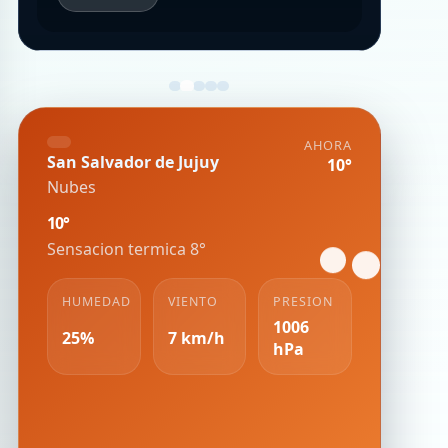
AHORA
San Salvador de Jujuy
10°
Nubes
10°
Sensacion termica 8°
HUMEDAD
VIENTO
PRESION
1006
25%
7 km/h
hPa