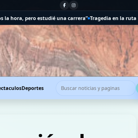
arrera”
Tragedia en la ruta 19: muere una joven bombera
ectaculos
Deportes