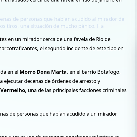
ecenas de personas que habían acudido al mirador de
s tiros, una situación de mucho pánico. Ha
es en un mirador cerca de una favela de Rio de
narcotraficantes, el segundo incidente de este tipo en
da en el
Morro Dona Marta
, en el barrio Botafogo,
ra ejecutar decenas de órdenes de arresto y
 Vermelho
, una de las principales facciones criminales
cenas de personas que habían acudido a un mirador
aron a un grupo de personas agachadas mientras se