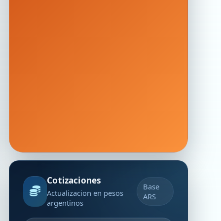
Cotizaciones
Base
Actualizacion en pesos
ARS
argentinos