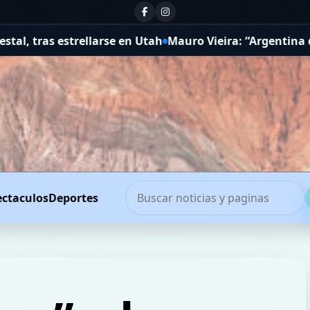
n Utah
Mauro Vieira: “Argentina debe cesar de inmediato 
ectaculos
Deportes