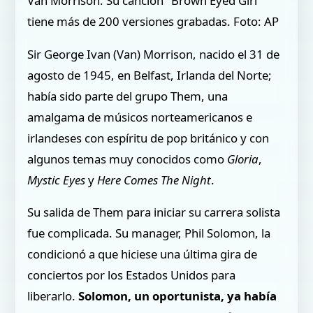
Van Morrison. Su canción "Brown Eyed Girl"
tiene más de 200 versiones grabadas. Foto: AP
Sir George Ivan (Van) Morrison, nacido el 31 de
agosto de 1945, en Belfast, Irlanda del Norte;
había sido parte del grupo Them, una
amalgama de músicos norteamericanos e
irlandeses con espíritu de pop británico y con
algunos temas muy conocidos como
Gloria
,
Mystic Eyes
y
Here Comes The Night
.
Su salida de Them para iniciar su carrera solista
fue complicada. Su manager, Phil Solomon, la
condicionó a que hiciese una última gira de
conciertos por los Estados Unidos para
liberarlo.
Solomon, un oportunista, ya había