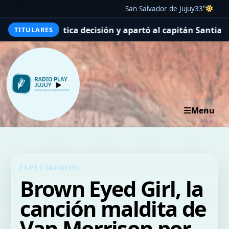
San Salvador de Jujuy
33°
decisión y apartó al capitán Santiago Sosa del plantel
M
TITULARES
Menu
ESPECTACULOS
Brown Eyed Girl, la
canción maldita de
Van Morrison por