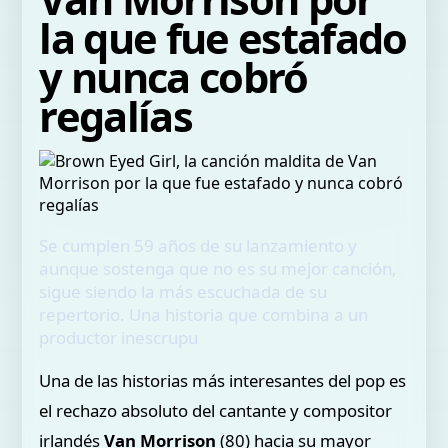
la que fue estafado
y nunca cobró
regalías
Se cumplen 59 años de su lanzamiento y
aunque sostenga que no es su mejor canción,
sigue siendo la más escuchada de su
repertorio. Una historia que combina a un
productor inescrupu
Una de las historias más interesantes del pop es
el rechazo absoluto del cantante y compositor
irlandés
Van Morrison
(80) hacia su mayor