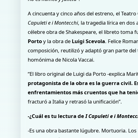
A cincuenta y cinco años del estreno, el Teatr
Capuleti e i Montecchi
, la tragedia lírica en do
célebre obra de Shakespeare, el libreto toma fu
Porto
y la obra de
Luigi Scevola
. Felice Roman
composición, reutilizó y adaptó gran parte del
homónima de Nicola Vaccai.
“El libro original de Luigi da Porto -explica M
protagonista de la obra es la guerra civil.
enfrentamientos más cruentos que ha tenido
fracturó a Italia y retrasó la unificación”.
-¿Cuál es tu lectura de
I Capuleti e i Montecc
-Es una obra bastante lúgubre. Mortuoria. Lo