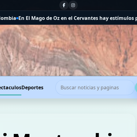
 Cervantes hay estímulos para los chicos y Dorothy recup
ectaculos
Deportes