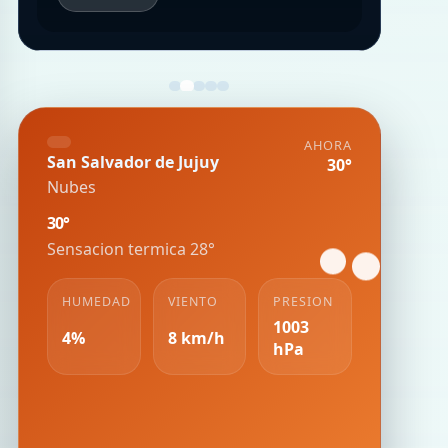
AHORA
San Salvador de Jujuy
30°
Nubes
30°
Sensacion termica 28°
HUMEDAD
VIENTO
PRESION
1003
4%
8 km/h
hPa