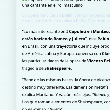
La ópera de Vicenzo Bellini comparte personaj
no es lo mismo. Lo explican Pablo Maritano, el
“Lo más interesante en
I Capuleti e i Montec
estás haciendo Romeo y Julieta
”, dice
Pablo
en Brasil, con una trayectoria que incluye prod
de América Latina y Europa, conversa con
Cla
las particularidades de la ópera de
Vicenzo Bel
tragedia de
Shakespeare.
“Bebe de las mismas bases, la ópera de Vicenz
destino muy diferente. Esa dimensión metafís
explica Maritano. Y va aún más lejos: “
Romeo y 
Los que toman elementos de Shakespeare, com
no es
Romeo y Julieta
”.