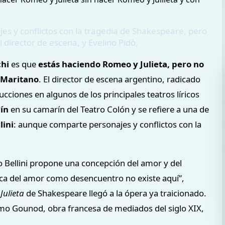
es y conflictos con la tragedia de Shakespeare, pero
 director de escena, y Evelino Pidò,
chi
es que
estás haciendo Romeo y Julieta, pero no
 Maritano
. El director de escena argentino, radicado
ucciones en algunos de los principales teatros líricos
rín
en su camarín del Teatro Colón y se refiere a una de
lini
: aunque comparte personajes y conflictos con la
o Bellini propone una concepción del amor y del
ica del amor como desencuentro no existe aquí”,
Julieta
de Shakespeare llegó a la ópera ya traicionado.
o Gounod, obra francesa de mediados del siglo XIX,