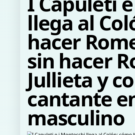
I Capuleti 
llega al Co
hacer Romeo
sin hacer 
Jullieta y c
cantante en
masculino