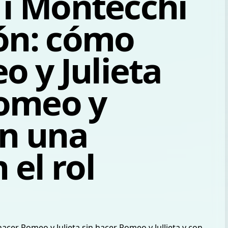
e i Montecchi
lón: cómo
 y Julieta
Romeo y
on una
 el rol