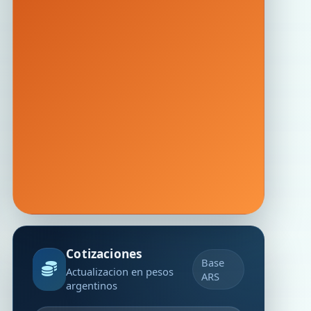
Cotizaciones
Base
Actualizacion en pesos
ARS
argentinos