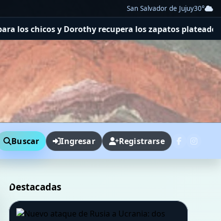
San Salvador de Jujuy
30°
era los zapatos plateados
Después de 16 años, el gobier
Buscar
Ingresar
Registrarse
Destacadas