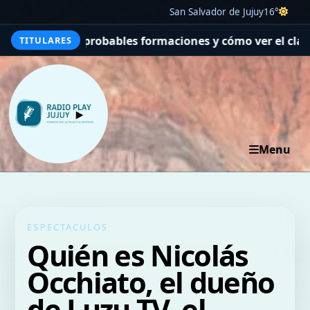
San Salvador de Jujuy
16°
probables formaciones y cómo ver el clásico
La muerte de
TITULARES
Menu
ESPECTACULOS
Quién es Nicolás
Occhiato, el dueño
de Luzu TV, el