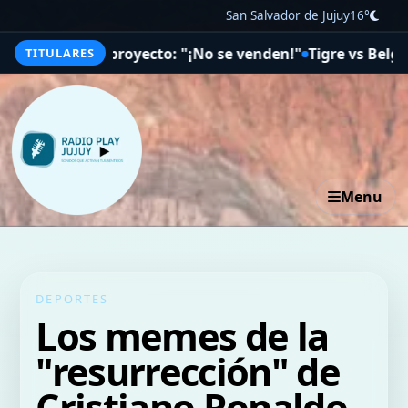
San Salvador de Jujuy
16°
 del proyecto: "¡No se venden!"
Tigre vs Belgrano por el 
TITULARES
Menu
DEPORTES
Los memes de la
"resurrección" de
Cristiano Ronaldo