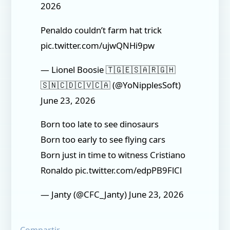
2026
Penaldo couldn’t farm hat trick
pic.twitter.com/ujwQNHi9pw
— Lionel Boosie 🇹🇬🇪🇸🇦🇷🇬🇭
🇸🇳🇨🇩🇨🇻🇨🇦 (@YoNipplesSoft)
June 23, 2026
Born too late to see dinosaurs
Born too early to see flying cars
Born just in time to witness Cristiano
Ronaldo pic.twitter.com/edpPB9FlCl
— Janty (@CFC_Janty) June 23, 2026