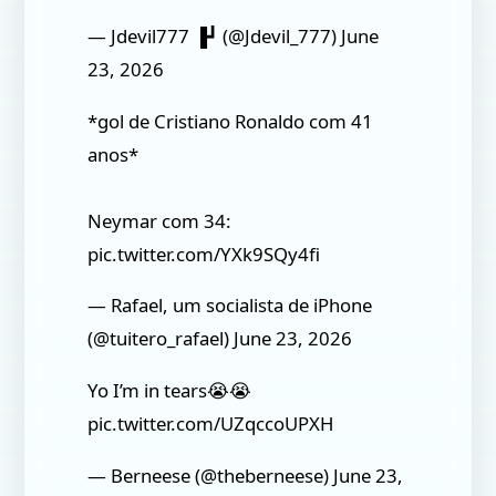
— Jdevil777 ▐┛ (@Jdevil_777) June
23, 2026
*gol de Cristiano Ronaldo com 41
anos*
Neymar com 34:
pic.twitter.com/YXk9SQy4fi
— Rafael, um socialista de iPhone
(@tuitero_rafael) June 23, 2026
Yo I’m in tears😭😭
pic.twitter.com/UZqccoUPXH
— Berneese (@theberneese) June 23,