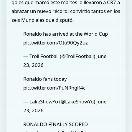
goles que marcó este martes lo llevaron a CR7 a
abrazar un nuevo récord: convirtió tantos en los
seis Mundiales que disputó.
Ronaldo has arrived at the World Cup
pic.twitter.com/OIu90Qy2uz
— Troll Football (@TrollFootball) June
23, 2026
Ronaldo fans today
pic.twitter.com/PuNRhglf4c
— LakeShowYo (@LakeShowYo) June
23, 2026
RONALDO FINALLY SCORED