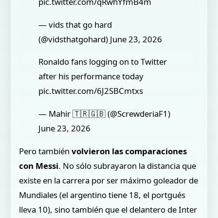
pic.twitter.com/qRwhYfmB4m
— vids that go hard
(@vidsthatgohard) June 23, 2026
Ronaldo fans logging on to Twitter
after his performance today
pic.twitter.com/6J2SBCmtxs
— Mahir 🇹🇷🇬🇧 (@ScrewderiaF1)
June 23, 2026
Pero también
volvieron las comparaciones
con Messi
. No sólo subrayaron la distancia que
existe en la carrera por ser máximo goleador de
Mundiales (el argentino tiene 18, el portgués
lleva 10), sino también que el delantero de Inter