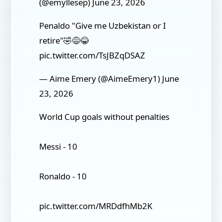
(@emyllesep) June 23, 2026
Penaldo "Give me Uzbekistan or I
retire"🤣😅😂
pic.twitter.com/TsJBZqDSAZ
— Aime Emery (@AimeEmery1) June
23, 2026
World Cup goals without penalties
Messi - 10
Ronaldo - 10
pic.twitter.com/MRDdfhMb2K