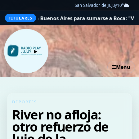
San Salvador de Jujuy
10°
iajar a Buenos Aires para sumarse a Boca: "Voy a dar to
TITULARES
Menu
DEPORTES
River no afloja:
otro refuerzo de
lujo de la