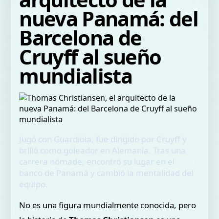
nueva Panamá: del
Barcelona de
Cruyff al sueño
mundialista
Jugó con Guardiola, fue dirigido por Cruyff y
brilló como goleador en Alemania. Tras una
carrera nómade, encontró su lugar en el
banco de Panamá y cambió la mentalidad del
equipo.
No es una figura mundialmente conocida, pero