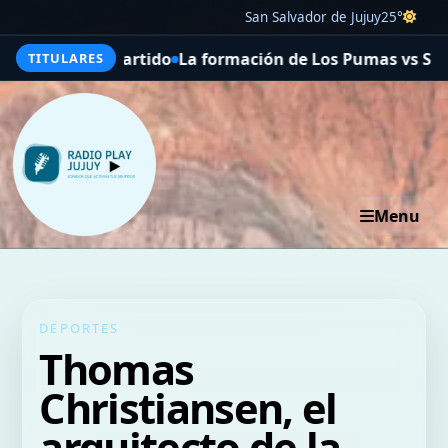
San Salvador de Jujuy
25°
 formación de Los Pumas vs Sudáfrica: Contepomi hace de
TITULARES
Menu
DEPORTES
Thomas
Christiansen, el
arquitecto de la