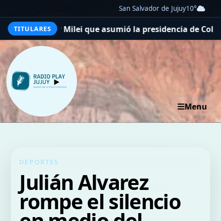
San Salvador de Jujuy
10°
ilei que asumió la presidencia de Colombia
Después de 16 
TITULARES
Menu
DEPORTES
Julián Alvarez
rompe el silencio
en medio del