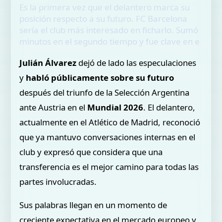
Es la primera vez que el delantero marca su
posición respecto a su futuro. FC Barcelona
sería el club más interesado en ficharlo. Sumó
minutos en el segundo tiempo y fue clave en e
Julián Álvarez
dejó de lado las especulaciones
y
habló públicamente sobre su futuro
después del triunfo de la Selección Argentina
ante Austria en el
Mundial 2026
. El delantero,
actualmente en el Atlético de Madrid, reconoció
que ya mantuvo conversaciones internas en el
club y expresó que considera que una
transferencia es el mejor camino para todas las
partes involucradas.
Sus palabras llegan en un momento de
creciente expectativa en el mercado europeo y