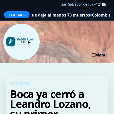
San Salvador de Jujuy
12°
to que deja al menos 73 muertos
Colombia: en pleno desa
TITULARES
Menu
DEPORTES
Boca ya cerró a
Leandro Lozano,
su primer