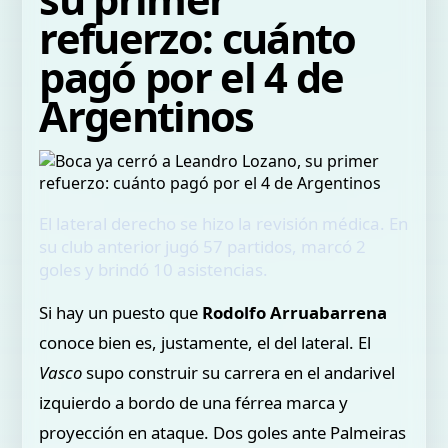
refuerzo: cuánto
pagó por el 4 de
Argentinos
El lateral derecho se hizo la revisión médica. En
su club anterior jugó 57 partidos, marcó 2
goles y brindó 10 asistencias.
Si hay un puesto que
Rodolfo Arruabarrena
conoce bien es, justamente, el del lateral. El
Vasco
supo construir su carrera en el andarivel
izquierdo a bordo de una férrea marca y
proyección en ataque. Dos goles ante Palmeiras