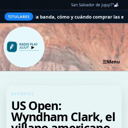
San Salvador de Jujuy
7°
tará la banda, cómo y cuándo comprar las entradas
Tres
TITULARES
Menu
DEPORTES
US Open:
Wyndham Clark, el
villano americano