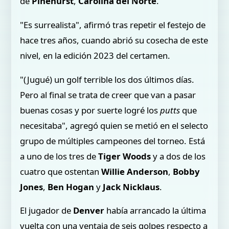
de
Pinehurst
,
Carolina del Norte
.
"Es surrealista", afirmó tras repetir el festejo de
hace tres años, cuando abrió su cosecha de este
nivel, en la edición 2023 del certamen.
"(Jugué) un golf terrible los dos últimos días.
Pero al final se trata de creer que van a pasar
buenas cosas y por suerte logré los
putts
que
necesitaba", agregó quien se metió en el selecto
grupo de múltiples campeones del torneo. Está
a uno de los tres de
Tiger Woods
y a dos de los
cuatro que ostentan
Willie Anderson
,
Bobby
Jones
,
Ben Hogan
y
Jack Nicklaus
.
El jugador de
Denver
había arrancado la última
vuelta con una ventaja de seis golpes respecto a