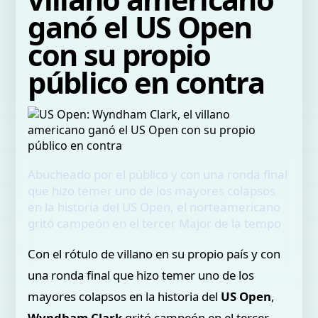
ganó el US Open
con su propio
público en contra
Abucheado por el público y con una ronda final
que hizo temer uno de los mayores colapsos
en la historia del US Open, el norteamericano
gritó campeón en el tercer Major de la tempo
Con el rótulo de villano en su propio país y con
una ronda final que hizo temer uno de los
mayores colapsos en la historia del
US Open
,
Wyndham Clark
gritó campeón en el tercer