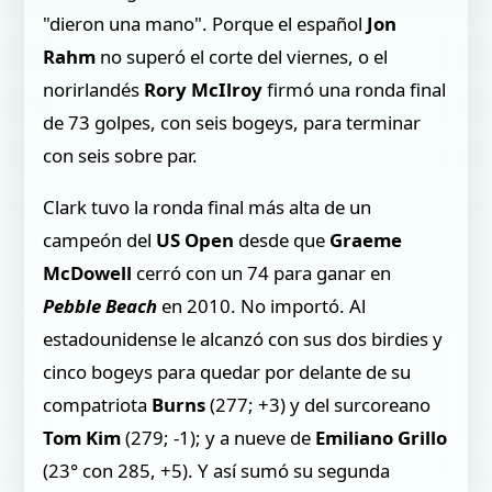
"dieron una mano". Porque el español
Jon
Rahm
no superó el corte del viernes, o el
norirlandés
Rory McIlroy
firmó una ronda final
de 73 golpes, con seis bogeys, para terminar
con seis sobre par.
Clark tuvo la ronda final más alta de un
campeón del
US Open
desde que
Graeme
McDowell
cerró con un 74 para ganar en
Pebble Beach
en 2010. No importó. Al
estadounidense le alcanzó con sus dos birdies y
cinco bogeys para quedar por delante de su
compatriota
Burns
(277; +3) y del surcoreano
Tom Kim
(279; -1); y a nueve de
Emiliano Grillo
(23° con 285, +5). Y así sumó su segunda