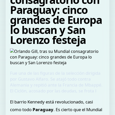
Paraguay: cinco
grandes de Europa
lo buscan y San
Lorenzo festeja
Fue una de las figuras de la selección dirigida
por Gustavo Alfaro. Se atajó todo contra
Alemania y repitió ante la Francia de Mbappé.
El Ciclón, acosado por las deudas, se frota l
El barrio Kennedy está revolucionado, casi
como todo
Paraguay
. Es cierto que el Mundial