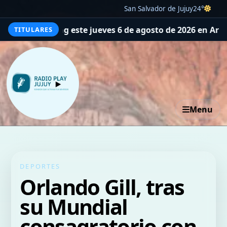
San Salvador de Jujuy
24°
ing este jueves 6 de agosto de 2026 en Argentina
La tajan
TITULARES
Menu
DEPORTES
Orlando Gill, tras
su Mundial
consagratorio con