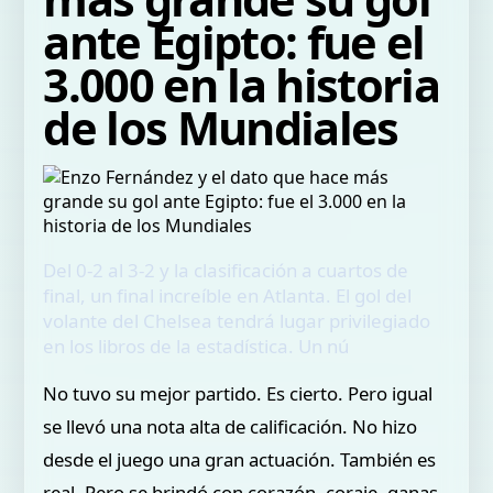
ante Egipto: fue el
3.000 en la historia
de los Mundiales
Del 0-2 al 3-2 y la clasificación a cuartos de
final, un final increíble en Atlanta. El gol del
volante del Chelsea tendrá lugar privilegiado
en los libros de la estadística. Un nú
No tuvo su mejor partido. Es cierto. Pero igual
se llevó una nota alta de calificación. No hizo
desde el juego una gran actuación. También es
real. Pero se brindó con corazón, coraje, ganas