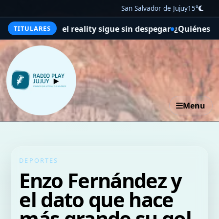
San Salvador de Jujuy
15°
pero el reality sigue sin despegar
¿Quiénes son, mi amor
TITULARES
Menu
DEPORTES
Enzo Fernández y
el dato que hace
más grande su gol