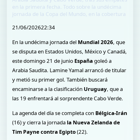
en la primera fecha. Todo sobre la undécima
jornada de la Copa del Mundo, en la cobertura
21/06/202622:34
En la undécima jornada del
Mundial 2026
, que
se disputa en Estados Unidos, México y Canadá,
este domingo 21 de junio
España
goleó a
Arabia Saudita. Lamine Yamal arrancó de titular
y metió su primer gol. También buscará
encaminarse a la clasificación
Uruguay
, que a
las 19 enfrentará al sorprendente Cabo Verde.
La agenda del día se completa con
Bélgica-Irán
(16) y cierra la jornada
la Nueva Zelanda de
Tim Payne contra Egipto
(22).