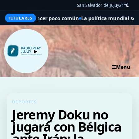
San Salvador de Jujuy
21°
 cáncer poco común
La política mundial se afianza en “m
TITULARES
Menu
DEPORTES
Jeremy Doku no
jugará con Bélgica
ante Irán: la